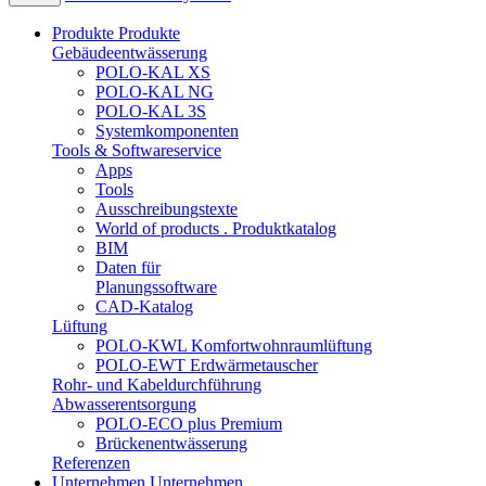
Produkte
Produkte
Gebäudeentwässerung
POLO-KAL XS
POLO-KAL NG
POLO-KAL 3S
Systemkomponenten
Tools & Softwareservice
Apps
Tools
Ausschreibungstexte
World of products . Produktkatalog
BIM
Daten für
Planungssoftware
CAD-Katalog
Lüftung
POLO-KWL Komfortwohnraumlüftung
POLO-EWT Erdwärmetauscher
Rohr- und Kabeldurchführung
Abwasserentsorgung
POLO-ECO plus Premium
Brückenentwässerung
Referenzen
Unternehmen
Unternehmen