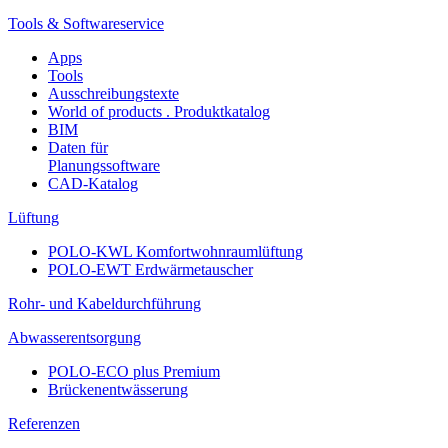
Tools & Softwareservice
Apps
Tools
Ausschreibungstexte
World of products . Produktkatalog
BIM
Daten für
Planungssoftware
CAD-Katalog
Lüftung
POLO-KWL Komfortwohnraumlüftung
POLO-EWT Erdwärmetauscher
Rohr- und Kabeldurchführung
Abwasserentsorgung
POLO-ECO plus Premium
Brückenentwässerung
Referenzen