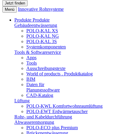
Innovative Rohrsysteme
Menü
Produkte
Produkte
Gebäudeentwässerung
POLO-KAL XS
POLO-KAL NG
POLO-KAL 3S
Systemkomponenten
Tools & Softwareservice
Apps
Tools
Ausschreibungstexte
World of products . Produktkatalog
BIM
Daten für
Planungssoftware
CAD-Katalog
Lüftung
POLO-KWL Komfortwohnraumlüftung
POLO-EWT Erdwärmetauscher
Rohr- und Kabeldurchführung
Abwasserentsorgung
POLO-ECO plus Premium
Brückenentwässerung