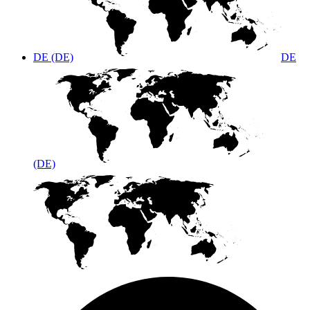
DE (DE)
DE
(DE)