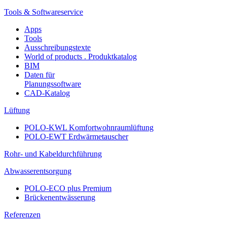
Tools & Softwareservice
Apps
Tools
Ausschreibungstexte
World of products . Produktkatalog
BIM
Daten für
Planungssoftware
CAD-Katalog
Lüftung
POLO-KWL Komfortwohnraumlüftung
POLO-EWT Erdwärmetauscher
Rohr- und Kabeldurchführung
Abwasserentsorgung
POLO-ECO plus Premium
Brückenentwässerung
Referenzen