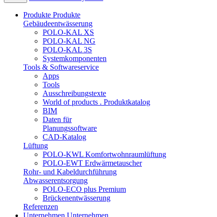
Produkte
Produkte
Gebäudeentwässerung
POLO-KAL XS
POLO-KAL NG
POLO-KAL 3S
Systemkomponenten
Tools & Softwareservice
Apps
Tools
Ausschreibungstexte
World of products . Produktkatalog
BIM
Daten für
Planungssoftware
CAD-Katalog
Lüftung
POLO-KWL Komfortwohnraumlüftung
POLO-EWT Erdwärmetauscher
Rohr- und Kabeldurchführung
Abwasserentsorgung
POLO-ECO plus Premium
Brückenentwässerung
Referenzen
Unternehmen
Unternehmen