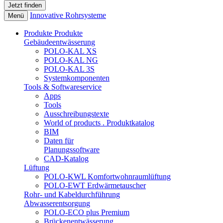
Innovative Rohrsysteme
Menü
Produkte
Produkte
Gebäudeentwässerung
POLO-KAL XS
POLO-KAL NG
POLO-KAL 3S
Systemkomponenten
Tools & Softwareservice
Apps
Tools
Ausschreibungstexte
World of products . Produktkatalog
BIM
Daten für
Planungssoftware
CAD-Katalog
Lüftung
POLO-KWL Komfortwohnraumlüftung
POLO-EWT Erdwärmetauscher
Rohr- und Kabeldurchführung
Abwasserentsorgung
POLO-ECO plus Premium
Brückenentwässerung