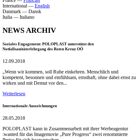
France
—
Français
International
—
English
Danmark
—
Dansk
Italia
—
Italiano
NEWS ARCHIV
Soziales Engagement: POLOPLAST unterstützt den
Notfallsanitäterlehrgang des Roten Kreuz OÖ
12.09.2018
„Wenn wir kommen, soll Ruhe einkehren. Menschlich und
kompetent, besonnen und einfühlsam, ernsthaft, ohne dabei ernst zu
wirken und mit Demut vor den...
Weiterlesen
Internationale Auszeichnungen
28.05.2018
POLOPLAST kann in Zusammenarbeit mit ihrer Werbeagentur
:wanted für das Imagemovie „Pure Progress“ zwei renommierte
Preise für sich beanspruchen.