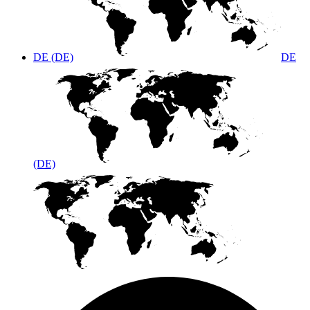
DE (DE)
DE
(DE)