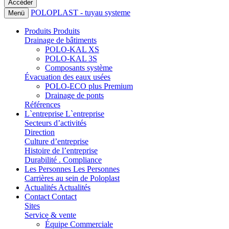
POLOPLAST - tuyau systeme
Menü
Produits
Produits
Drainage de bâtiments
POLO-KAL XS
POLO-KAL 3S
Composants système
Évacuation des eaux usées
POLO-ECO plus Premium
Drainage de ponts
Références
L`entreprise
L`entreprise
Secteurs d’activités
Direction
Culture d’entreprise
Histoire de l’entreprise
Durabilité . Compliance
Les Personnes
Les Personnes
Carrières au sein de Poloplast
Actualités
Actualités
Contact
Contact
Sites
Service & vente
Équipe Commerciale