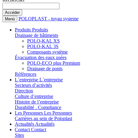
POLOPLAST - tuyau systeme
Menü
Produits
Produits
Drainage de bâtiments
POLO-KAL XS
POLO-KAL 3S
Composants système
Évacuation des eaux usées
POLO-ECO plus Premium
Drainage de ponts
Références
L`entreprise
L`entreprise
Secteurs d’activités
Direction
Culture d’entreprise
Histoire de l’entreprise
Durabilité . Compliance
Les Personnes
Les Personnes
Carrières au sein de Poloplast
Actualités
Actualités
Contact
Contact
Sites