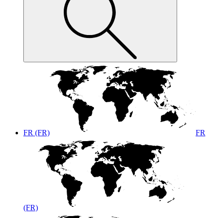
FR (FR)
FR
(FR)