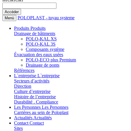
POLOPLAST - tuyau systeme
Menü
Produits
Produits
Drainage de bâtiments
POLO-KAL XS
POLO-KAL 3S
Composants système
Évacuation des eaux usées
POLO-ECO plus Premium
Drainage de ponts
Références
L`entreprise
L`entreprise
Secteurs d’activités
Direction
Culture d’entreprise
Histoire de l’entreprise
Durabilité . Compliance
Les Personnes
Les Personnes
Carrières au sein de Poloplast
Actualités
Actualités
Contact
Contact
Sites