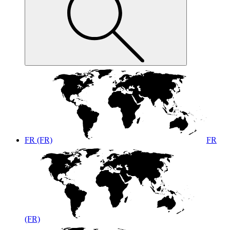
FR (FR)
FR
(FR)