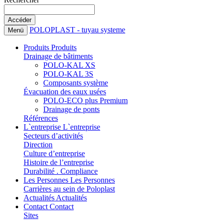
POLOPLAST - tuyau systeme
Menü
Produits
Produits
Drainage de bâtiments
POLO-KAL XS
POLO-KAL 3S
Composants système
Évacuation des eaux usées
POLO-ECO plus Premium
Drainage de ponts
Références
L`entreprise
L`entreprise
Secteurs d’activités
Direction
Culture d’entreprise
Histoire de l’entreprise
Durabilité . Compliance
Les Personnes
Les Personnes
Carrières au sein de Poloplast
Actualités
Actualités
Contact
Contact
Sites