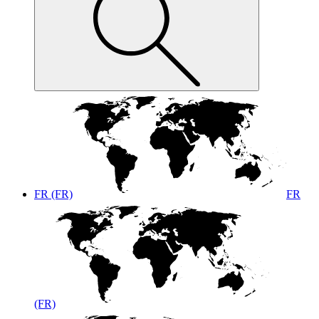
FR (FR)
FR
(FR)