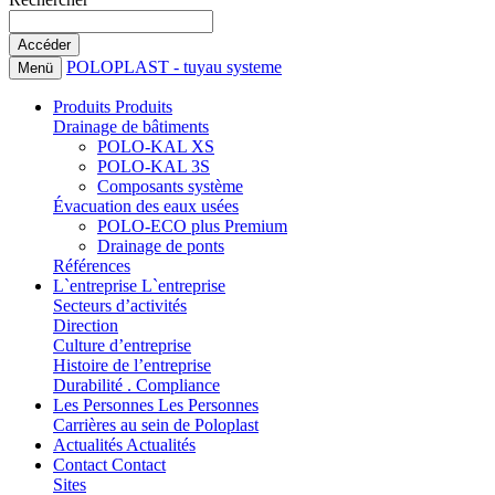
POLOPLAST - tuyau systeme
Menü
Produits
Produits
Drainage de bâtiments
POLO-KAL XS
POLO-KAL 3S
Composants système
Évacuation des eaux usées
POLO-ECO plus Premium
Drainage de ponts
Références
L`entreprise
L`entreprise
Secteurs d’activités
Direction
Culture d’entreprise
Histoire de l’entreprise
Durabilité . Compliance
Les Personnes
Les Personnes
Carrières au sein de Poloplast
Actualités
Actualités
Contact
Contact
Sites