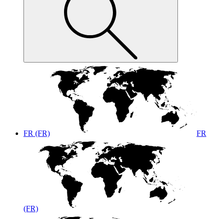
FR (FR)
FR
(FR)