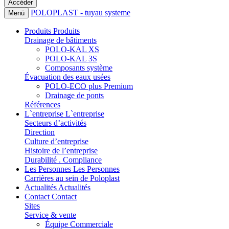
POLOPLAST - tuyau systeme
Menü
Produits
Produits
Drainage de bâtiments
POLO-KAL XS
POLO-KAL 3S
Composants système
Évacuation des eaux usées
POLO-ECO plus Premium
Drainage de ponts
Références
L`entreprise
L`entreprise
Secteurs d’activités
Direction
Culture d’entreprise
Histoire de l’entreprise
Durabilité . Compliance
Les Personnes
Les Personnes
Carrières au sein de Poloplast
Actualités
Actualités
Contact
Contact
Sites
Service & vente
Équipe Commerciale