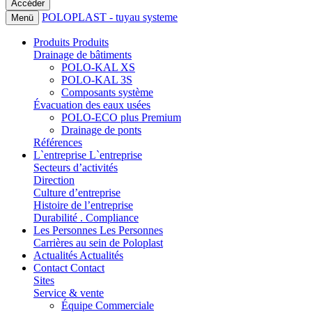
POLOPLAST - tuyau systeme
Menü
Produits
Produits
Drainage de bâtiments
POLO-KAL XS
POLO-KAL 3S
Composants système
Évacuation des eaux usées
POLO-ECO plus Premium
Drainage de ponts
Références
L`entreprise
L`entreprise
Secteurs d’activités
Direction
Culture d’entreprise
Histoire de l’entreprise
Durabilité . Compliance
Les Personnes
Les Personnes
Carrières au sein de Poloplast
Actualités
Actualités
Contact
Contact
Sites
Service & vente
Équipe Commerciale