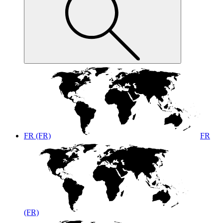
FR (FR)
FR
(FR)