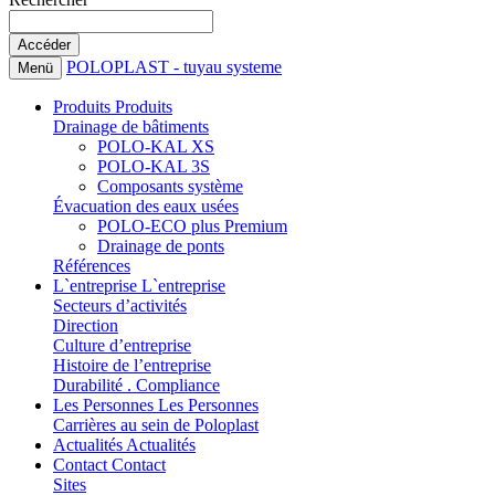
POLOPLAST - tuyau systeme
Menü
Produits
Produits
Drainage de bâtiments
POLO-KAL XS
POLO-KAL 3S
Composants système
Évacuation des eaux usées
POLO-ECO plus Premium
Drainage de ponts
Références
L`entreprise
L`entreprise
Secteurs d’activités
Direction
Culture d’entreprise
Histoire de l’entreprise
Durabilité . Compliance
Les Personnes
Les Personnes
Carrières au sein de Poloplast
Actualités
Actualités
Contact
Contact
Sites