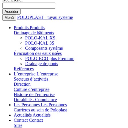
POLOPLAST - tuyau systeme
Menü
Produits
Produits
Drainage de bâtiments
POLO-KAL XS
POLO-KAL 3S
Composants système
Évacuation des eaux usées
POLO-ECO plus Premium
Drainage de ponts
Références
L`entreprise
L`entreprise
Secteurs d’activités
Direction
Culture d’entreprise
Histoire de l’entreprise
Durabilité . Compliance
Les Personnes
Les Personnes
Carrières au sein de Poloplast
Actualités
Actualités
Contact
Contact
Sites