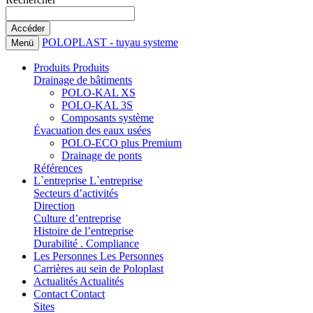
POLOPLAST - tuyau systeme
Menü
Produits
Produits
Drainage de bâtiments
POLO-KAL XS
POLO-KAL 3S
Composants système
Évacuation des eaux usées
POLO-ECO plus Premium
Drainage de ponts
Références
L`entreprise
L`entreprise
Secteurs d’activités
Direction
Culture d’entreprise
Histoire de l’entreprise
Durabilité . Compliance
Les Personnes
Les Personnes
Carrières au sein de Poloplast
Actualités
Actualités
Contact
Contact
Sites