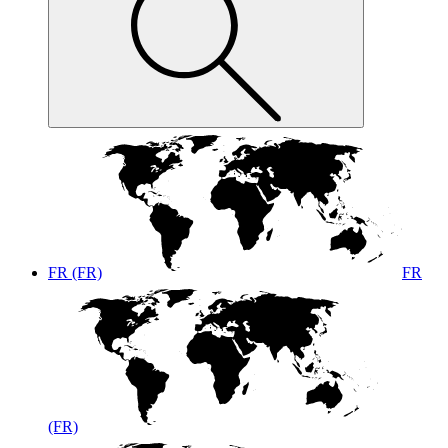
FR (FR)
FR
(FR)