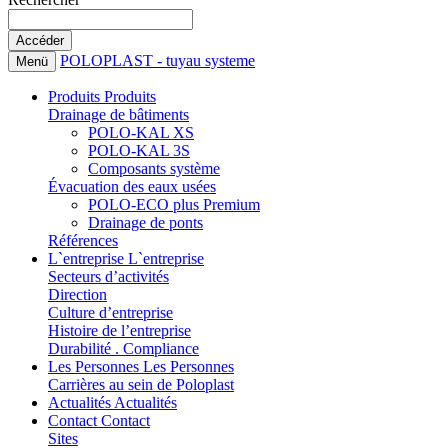
POLOPLAST - tuyau systeme
Menü
Produits
Produits
Drainage de bâtiments
POLO-KAL XS
POLO-KAL 3S
Composants système
Évacuation des eaux usées
POLO-ECO plus Premium
Drainage de ponts
Références
L`entreprise
L`entreprise
Secteurs d’activités
Direction
Culture d’entreprise
Histoire de l’entreprise
Durabilité . Compliance
Les Personnes
Les Personnes
Carrières au sein de Poloplast
Actualités
Actualités
Contact
Contact
Sites