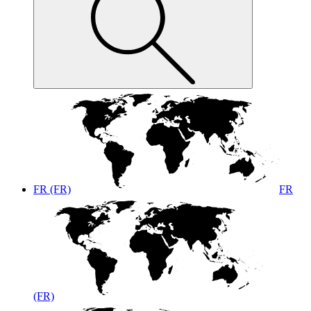
FR (FR)
FR
(FR)