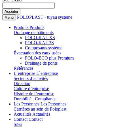
POLOPLAST - tuyau systeme
Menü
Produits
Produits
Drainage de bâtiments
POLO-KAL XS
POLO-KAL 3S
Composants système
Évacuation des eaux usées
POLO-ECO plus Premium
Drainage de ponts
Références
L`entreprise
L`entreprise
Secteurs d’activités
Direction
Culture d’entreprise
Histoire de l’entreprise
Durabilité . Compliance
Les Personnes
Les Personnes
Carrières au sein de Poloplast
Actualités
Actualités
Contact
Contact
Sites