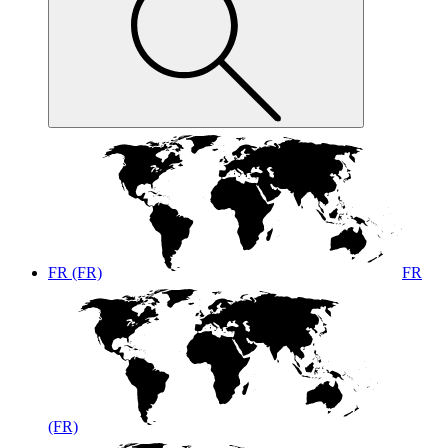
FR (FR)
FR
(FR)