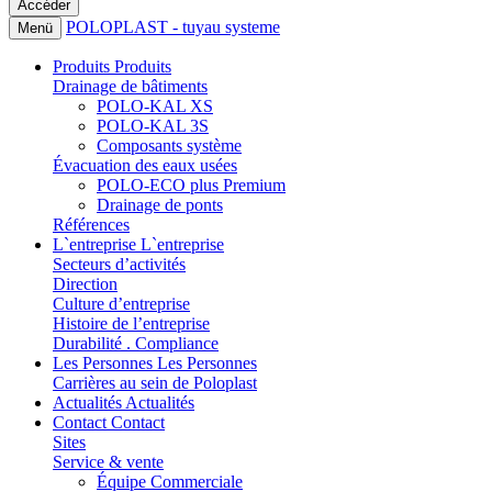
POLOPLAST - tuyau systeme
Menü
Produits
Produits
Drainage de bâtiments
POLO-KAL XS
POLO-KAL 3S
Composants système
Évacuation des eaux usées
POLO-ECO plus Premium
Drainage de ponts
Références
L`entreprise
L`entreprise
Secteurs d’activités
Direction
Culture d’entreprise
Histoire de l’entreprise
Durabilité . Compliance
Les Personnes
Les Personnes
Carrières au sein de Poloplast
Actualités
Actualités
Contact
Contact
Sites
Service & vente
Équipe Commerciale