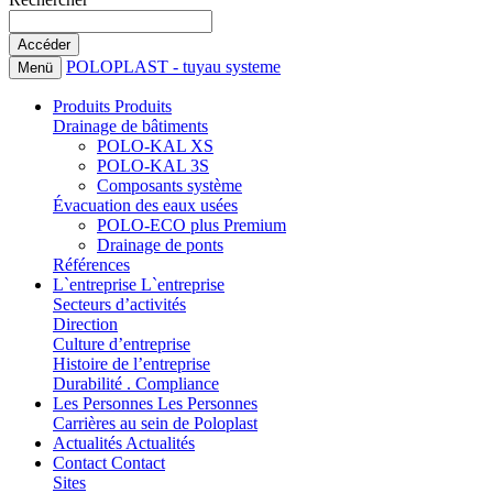
POLOPLAST - tuyau systeme
Menü
Produits
Produits
Drainage de bâtiments
POLO-KAL XS
POLO-KAL 3S
Composants système
Évacuation des eaux usées
POLO-ECO plus Premium
Drainage de ponts
Références
L`entreprise
L`entreprise
Secteurs d’activités
Direction
Culture d’entreprise
Histoire de l’entreprise
Durabilité . Compliance
Les Personnes
Les Personnes
Carrières au sein de Poloplast
Actualités
Actualités
Contact
Contact
Sites