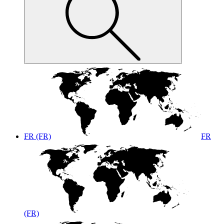
FR (FR)
FR
(FR)