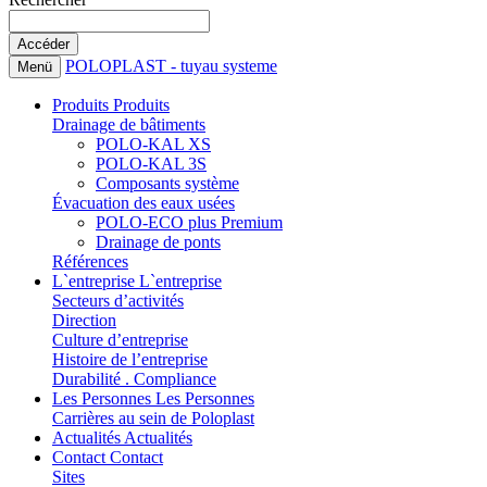
POLOPLAST - tuyau systeme
Menü
Produits
Produits
Drainage de bâtiments
POLO-KAL XS
POLO-KAL 3S
Composants système
Évacuation des eaux usées
POLO-ECO plus Premium
Drainage de ponts
Références
L`entreprise
L`entreprise
Secteurs d’activités
Direction
Culture d’entreprise
Histoire de l’entreprise
Durabilité . Compliance
Les Personnes
Les Personnes
Carrières au sein de Poloplast
Actualités
Actualités
Contact
Contact
Sites