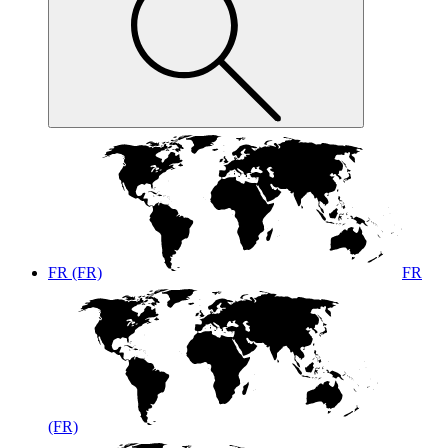
FR (FR)
FR
(FR)