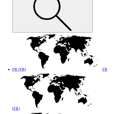
FR (FR)
FR
(FR)