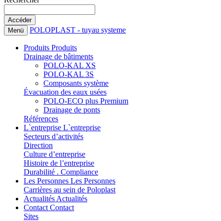
POLOPLAST - tuyau systeme
Menü
Produits
Produits
Drainage de bâtiments
POLO-KAL XS
POLO-KAL 3S
Composants système
Évacuation des eaux usées
POLO-ECO plus Premium
Drainage de ponts
Références
L`entreprise
L`entreprise
Secteurs d’activités
Direction
Culture d’entreprise
Histoire de l’entreprise
Durabilité . Compliance
Les Personnes
Les Personnes
Carrières au sein de Poloplast
Actualités
Actualités
Contact
Contact
Sites