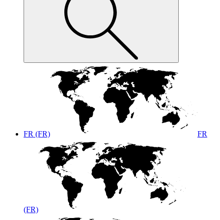
FR (FR)
FR
(FR)