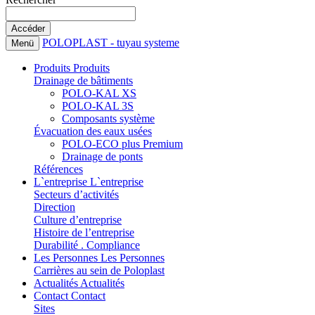
POLOPLAST - tuyau systeme
Menü
Produits
Produits
Drainage de bâtiments
POLO-KAL XS
POLO-KAL 3S
Composants système
Évacuation des eaux usées
POLO-ECO plus Premium
Drainage de ponts
Références
L`entreprise
L`entreprise
Secteurs d’activités
Direction
Culture d’entreprise
Histoire de l’entreprise
Durabilité . Compliance
Les Personnes
Les Personnes
Carrières au sein de Poloplast
Actualités
Actualités
Contact
Contact
Sites