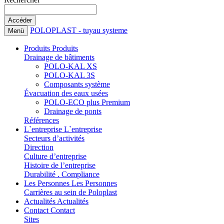
POLOPLAST - tuyau systeme
Menü
Produits
Produits
Drainage de bâtiments
POLO-KAL XS
POLO-KAL 3S
Composants système
Évacuation des eaux usées
POLO-ECO plus Premium
Drainage de ponts
Références
L`entreprise
L`entreprise
Secteurs d’activités
Direction
Culture d’entreprise
Histoire de l’entreprise
Durabilité . Compliance
Les Personnes
Les Personnes
Carrières au sein de Poloplast
Actualités
Actualités
Contact
Contact
Sites