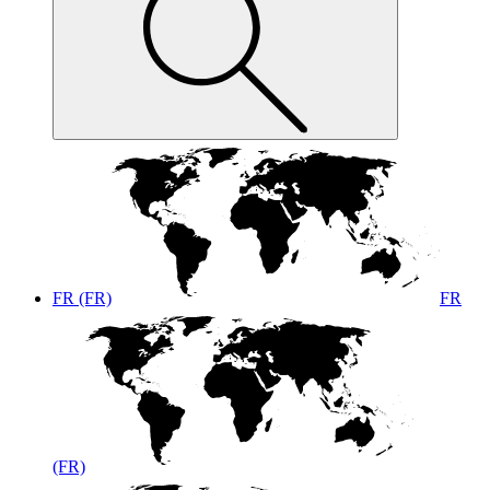
FR (FR)
FR
(FR)