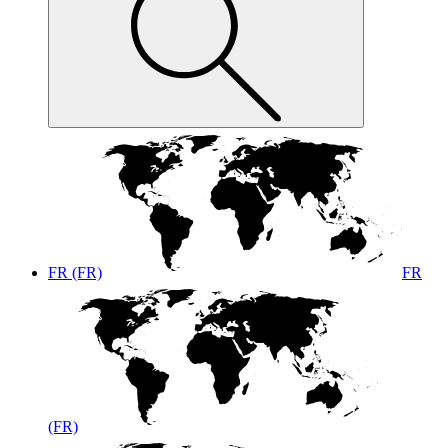
FR (FR)
FR
(FR)