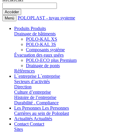
POLOPLAST - tuyau systeme
Menü
Produits
Produits
Drainage de bâtiments
POLO-KAL XS
POLO-KAL 3S
Composants système
Évacuation des eaux usées
POLO-ECO plus Premium
Drainage de ponts
Références
L`entreprise
L`entreprise
Secteurs d’activités
Direction
Culture d’entreprise
Histoire de l’entreprise
Durabilité . Compliance
Les Personnes
Les Personnes
Carrières au sein de Poloplast
Actualités
Actualités
Contact
Contact
Sites