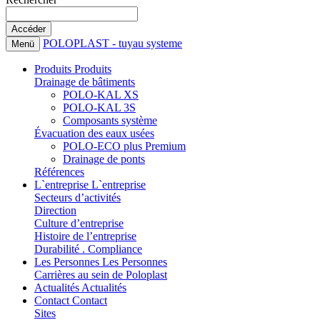
POLOPLAST - tuyau systeme
Menü
Produits
Produits
Drainage de bâtiments
POLO-KAL XS
POLO-KAL 3S
Composants système
Évacuation des eaux usées
POLO-ECO plus Premium
Drainage de ponts
Références
L`entreprise
L`entreprise
Secteurs d’activités
Direction
Culture d’entreprise
Histoire de l’entreprise
Durabilité . Compliance
Les Personnes
Les Personnes
Carrières au sein de Poloplast
Actualités
Actualités
Contact
Contact
Sites