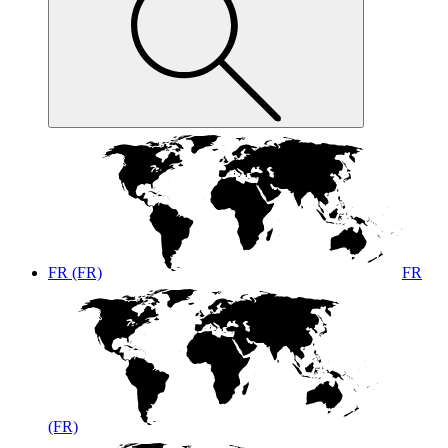
FR (FR)
FR
(FR)