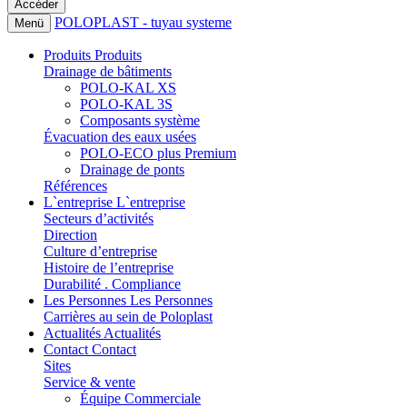
POLOPLAST - tuyau systeme
Menü
Produits
Produits
Drainage de bâtiments
POLO-KAL XS
POLO-KAL 3S
Composants système
Évacuation des eaux usées
POLO-ECO plus Premium
Drainage de ponts
Références
L`entreprise
L`entreprise
Secteurs d’activités
Direction
Culture d’entreprise
Histoire de l’entreprise
Durabilité . Compliance
Les Personnes
Les Personnes
Carrières au sein de Poloplast
Actualités
Actualités
Contact
Contact
Sites
Service & vente
Équipe Commerciale