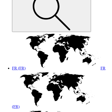
FR (FR)
FR
(FR)