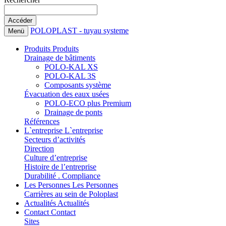
POLOPLAST - tuyau systeme
Menü
Produits
Produits
Drainage de bâtiments
POLO-KAL XS
POLO-KAL 3S
Composants système
Évacuation des eaux usées
POLO-ECO plus Premium
Drainage de ponts
Références
L`entreprise
L`entreprise
Secteurs d’activités
Direction
Culture d’entreprise
Histoire de l’entreprise
Durabilité . Compliance
Les Personnes
Les Personnes
Carrières au sein de Poloplast
Actualités
Actualités
Contact
Contact
Sites