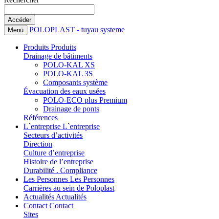
POLOPLAST - tuyau systeme
Menü
Produits
Produits
Drainage de bâtiments
POLO-KAL XS
POLO-KAL 3S
Composants système
Évacuation des eaux usées
POLO-ECO plus Premium
Drainage de ponts
Références
L`entreprise
L`entreprise
Secteurs d’activités
Direction
Culture d’entreprise
Histoire de l’entreprise
Durabilité . Compliance
Les Personnes
Les Personnes
Carrières au sein de Poloplast
Actualités
Actualités
Contact
Contact
Sites