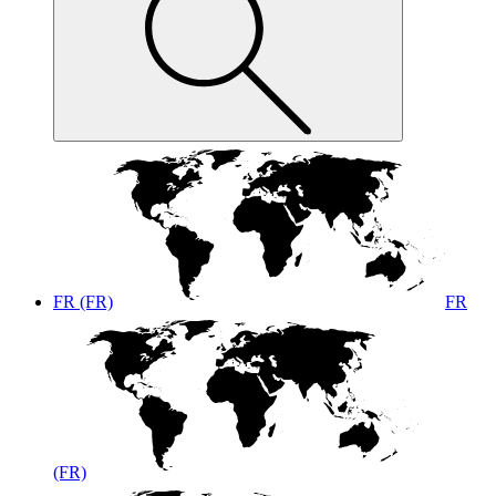
FR (FR)
FR
(FR)