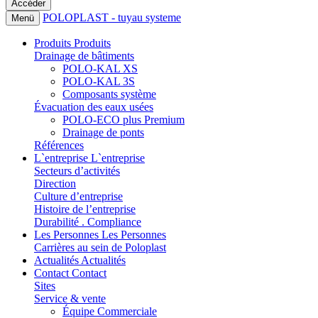
POLOPLAST - tuyau systeme
Menü
Produits
Produits
Drainage de bâtiments
POLO-KAL XS
POLO-KAL 3S
Composants système
Évacuation des eaux usées
POLO-ECO plus Premium
Drainage de ponts
Références
L`entreprise
L`entreprise
Secteurs d’activités
Direction
Culture d’entreprise
Histoire de l’entreprise
Durabilité . Compliance
Les Personnes
Les Personnes
Carrières au sein de Poloplast
Actualités
Actualités
Contact
Contact
Sites
Service & vente
Équipe Commerciale