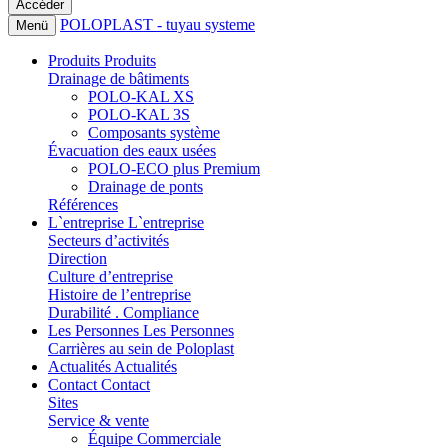
POLOPLAST - tuyau systeme
Menü
Produits
Produits
Drainage de bâtiments
POLO-KAL XS
POLO-KAL 3S
Composants système
Évacuation des eaux usées
POLO-ECO plus Premium
Drainage de ponts
Références
L`entreprise
L`entreprise
Secteurs d’activités
Direction
Culture d’entreprise
Histoire de l’entreprise
Durabilité . Compliance
Les Personnes
Les Personnes
Carrières au sein de Poloplast
Actualités
Actualités
Contact
Contact
Sites
Service & vente
Équipe Commerciale