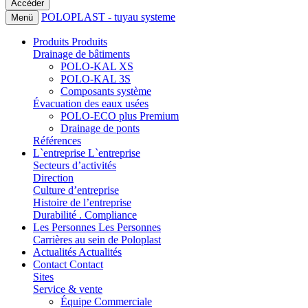
POLOPLAST - tuyau systeme
Menü
Produits
Produits
Drainage de bâtiments
POLO-KAL XS
POLO-KAL 3S
Composants système
Évacuation des eaux usées
POLO-ECO plus Premium
Drainage de ponts
Références
L`entreprise
L`entreprise
Secteurs d’activités
Direction
Culture d’entreprise
Histoire de l’entreprise
Durabilité . Compliance
Les Personnes
Les Personnes
Carrières au sein de Poloplast
Actualités
Actualités
Contact
Contact
Sites
Service & vente
Équipe Commerciale