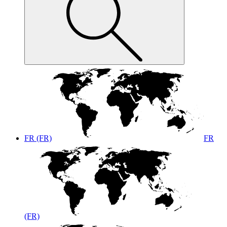
FR (FR)
FR
(FR)