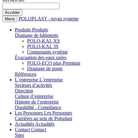
POLOPLAST - tuyau systeme
Menü
Produits
Produits
Drainage de bâtiments
POLO-KAL XS
POLO-KAL 3S
Composants système
Évacuation des eaux usées
POLO-ECO plus Premium
Drainage de ponts
Références
L`entreprise
L`entreprise
Secteurs d’activités
Direction
Culture d’entreprise
Histoire de l’entreprise
Durabilité . Compliance
Les Personnes
Les Personnes
Carrières au sein de Poloplast
Actualités
Actualités
Contact
Contact
Sites