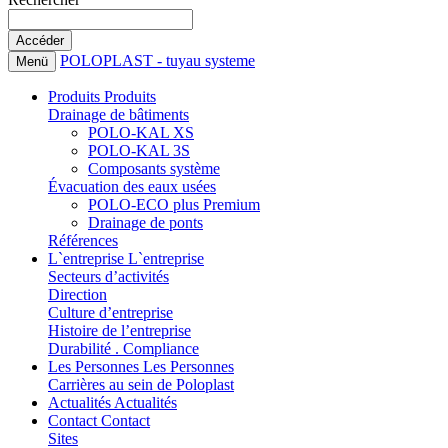
POLOPLAST - tuyau systeme
Menü
Produits
Produits
Drainage de bâtiments
POLO-KAL XS
POLO-KAL 3S
Composants système
Évacuation des eaux usées
POLO-ECO plus Premium
Drainage de ponts
Références
L`entreprise
L`entreprise
Secteurs d’activités
Direction
Culture d’entreprise
Histoire de l’entreprise
Durabilité . Compliance
Les Personnes
Les Personnes
Carrières au sein de Poloplast
Actualités
Actualités
Contact
Contact
Sites