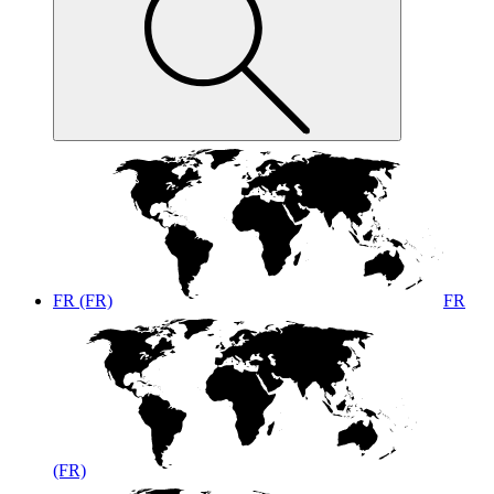
FR (FR)
FR
(FR)