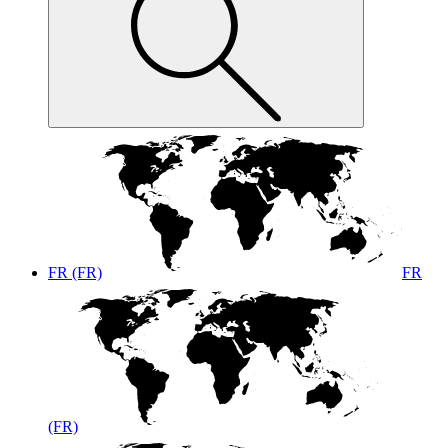
FR (FR)
FR
(FR)