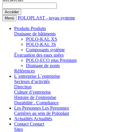
POLOPLAST - tuyau systeme
Menü
Produits
Produits
Drainage de bâtiments
POLO-KAL XS
POLO-KAL 3S
Composants système
Évacuation des eaux usées
POLO-ECO plus Premium
Drainage de ponts
Références
L`entreprise
L`entreprise
Secteurs d’activités
Direction
Culture d’entreprise
Histoire de l’entreprise
Durabilité . Compliance
Les Personnes
Les Personnes
Carrières au sein de Poloplast
Actualités
Actualités
Contact
Contact
Sites