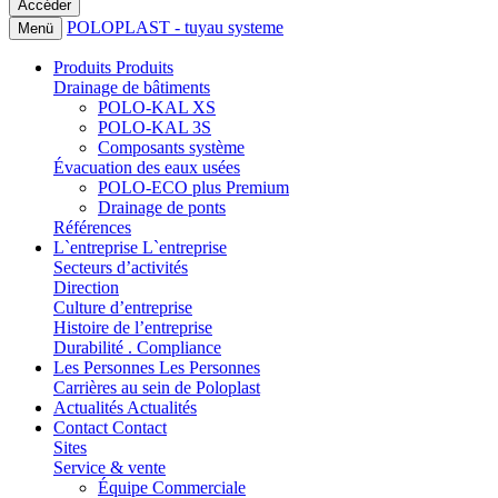
POLOPLAST - tuyau systeme
Menü
Produits
Produits
Drainage de bâtiments
POLO-KAL XS
POLO-KAL 3S
Composants système
Évacuation des eaux usées
POLO-ECO plus Premium
Drainage de ponts
Références
L`entreprise
L`entreprise
Secteurs d’activités
Direction
Culture d’entreprise
Histoire de l’entreprise
Durabilité . Compliance
Les Personnes
Les Personnes
Carrières au sein de Poloplast
Actualités
Actualités
Contact
Contact
Sites
Service & vente
Équipe Commerciale