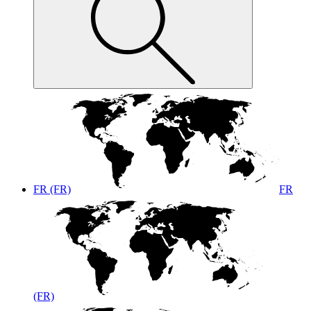
FR (FR)
FR
(FR)