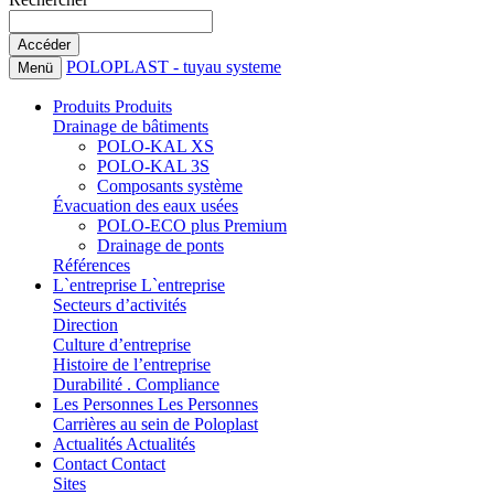
POLOPLAST - tuyau systeme
Menü
Produits
Produits
Drainage de bâtiments
POLO-KAL XS
POLO-KAL 3S
Composants système
Évacuation des eaux usées
POLO-ECO plus Premium
Drainage de ponts
Références
L`entreprise
L`entreprise
Secteurs d’activités
Direction
Culture d’entreprise
Histoire de l’entreprise
Durabilité . Compliance
Les Personnes
Les Personnes
Carrières au sein de Poloplast
Actualités
Actualités
Contact
Contact
Sites