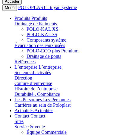
POLOPLAST - tuyau systeme
Menü
Produits
Produits
Drainage de bâtiments
POLO-KAL XS
POLO-KAL 3S
Composants système
Évacuation des eaux usées
POLO-ECO plus Premium
Drainage de ponts
Références
L`entreprise
L`entreprise
Secteurs d’activités
Direction
Culture d’entreprise
Histoire de l’entreprise
Durabilité . Compliance
Les Personnes
Les Personnes
Carrières au sein de Poloplast
Actualités
Actualités
Contact
Contact
Sites
Service & vente
Équipe Commerciale