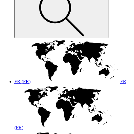
FR (FR)
FR
(FR)