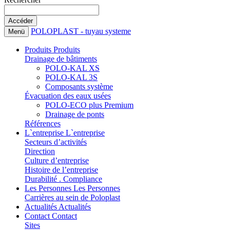
POLOPLAST - tuyau systeme
Menü
Produits
Produits
Drainage de bâtiments
POLO-KAL XS
POLO-KAL 3S
Composants système
Évacuation des eaux usées
POLO-ECO plus Premium
Drainage de ponts
Références
L`entreprise
L`entreprise
Secteurs d’activités
Direction
Culture d’entreprise
Histoire de l’entreprise
Durabilité . Compliance
Les Personnes
Les Personnes
Carrières au sein de Poloplast
Actualités
Actualités
Contact
Contact
Sites