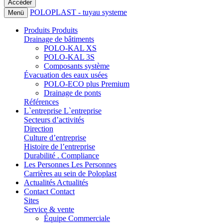
POLOPLAST - tuyau systeme
Menü
Produits
Produits
Drainage de bâtiments
POLO-KAL XS
POLO-KAL 3S
Composants système
Évacuation des eaux usées
POLO-ECO plus Premium
Drainage de ponts
Références
L`entreprise
L`entreprise
Secteurs d’activités
Direction
Culture d’entreprise
Histoire de l’entreprise
Durabilité . Compliance
Les Personnes
Les Personnes
Carrières au sein de Poloplast
Actualités
Actualités
Contact
Contact
Sites
Service & vente
Équipe Commerciale