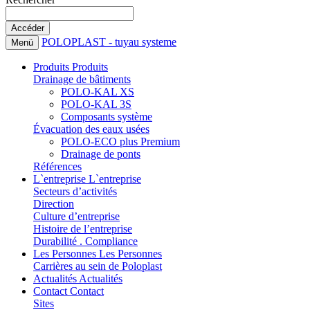
POLOPLAST - tuyau systeme
Menü
Produits
Produits
Drainage de bâtiments
POLO-KAL XS
POLO-KAL 3S
Composants système
Évacuation des eaux usées
POLO-ECO plus Premium
Drainage de ponts
Références
L`entreprise
L`entreprise
Secteurs d’activités
Direction
Culture d’entreprise
Histoire de l’entreprise
Durabilité . Compliance
Les Personnes
Les Personnes
Carrières au sein de Poloplast
Actualités
Actualités
Contact
Contact
Sites