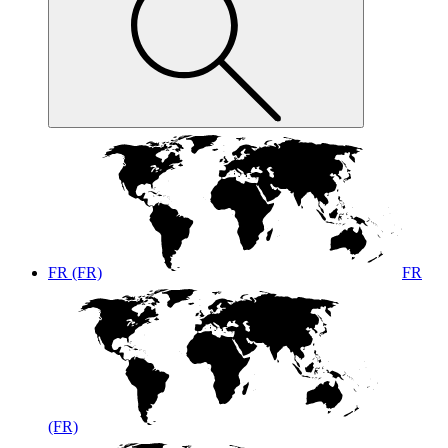
FR (FR)
FR
(FR)