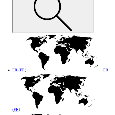
FR (FR)
FR
(FR)