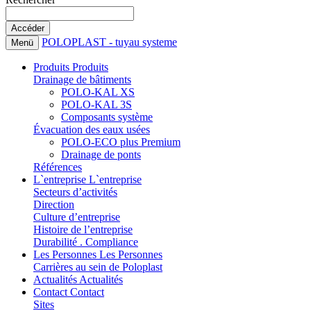
POLOPLAST - tuyau systeme
Menü
Produits
Produits
Drainage de bâtiments
POLO-KAL XS
POLO-KAL 3S
Composants système
Évacuation des eaux usées
POLO-ECO plus Premium
Drainage de ponts
Références
L`entreprise
L`entreprise
Secteurs d’activités
Direction
Culture d’entreprise
Histoire de l’entreprise
Durabilité . Compliance
Les Personnes
Les Personnes
Carrières au sein de Poloplast
Actualités
Actualités
Contact
Contact
Sites