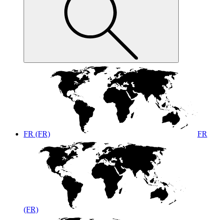
FR (FR)
FR
(FR)