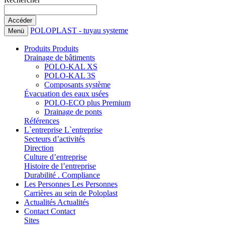
POLOPLAST - tuyau systeme
Menü
Produits
Produits
Drainage de bâtiments
POLO-KAL XS
POLO-KAL 3S
Composants système
Évacuation des eaux usées
POLO-ECO plus Premium
Drainage de ponts
Références
L`entreprise
L`entreprise
Secteurs d’activités
Direction
Culture d’entreprise
Histoire de l’entreprise
Durabilité . Compliance
Les Personnes
Les Personnes
Carrières au sein de Poloplast
Actualités
Actualités
Contact
Contact
Sites