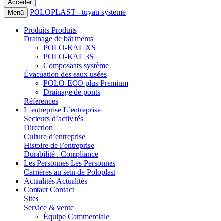
POLOPLAST - tuyau systeme
Menü
Produits
Produits
Drainage de bâtiments
POLO-KAL XS
POLO-KAL 3S
Composants système
Évacuation des eaux usées
POLO-ECO plus Premium
Drainage de ponts
Références
L`entreprise
L`entreprise
Secteurs d’activités
Direction
Culture d’entreprise
Histoire de l’entreprise
Durabilité . Compliance
Les Personnes
Les Personnes
Carrières au sein de Poloplast
Actualités
Actualités
Contact
Contact
Sites
Service & vente
Équipe Commerciale