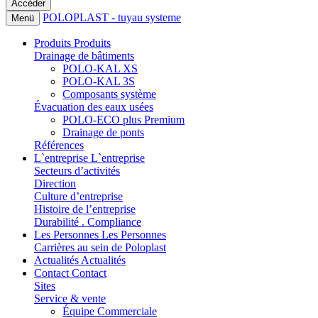
POLOPLAST - tuyau systeme
Menü
Produits
Produits
Drainage de bâtiments
POLO-KAL XS
POLO-KAL 3S
Composants système
Évacuation des eaux usées
POLO-ECO plus Premium
Drainage de ponts
Références
L`entreprise
L`entreprise
Secteurs d’activités
Direction
Culture d’entreprise
Histoire de l’entreprise
Durabilité . Compliance
Les Personnes
Les Personnes
Carrières au sein de Poloplast
Actualités
Actualités
Contact
Contact
Sites
Service & vente
Équipe Commerciale