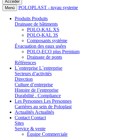
POLOPLAST - tuyau systeme
Menü
Produits
Produits
Drainage de bâtiments
POLO-KAL XS
POLO-KAL 3S
Composants système
Évacuation des eaux usées
POLO-ECO plus Premium
Drainage de ponts
Références
L`entreprise
L`entreprise
Secteurs d’activités
Direction
Culture d’entreprise
Histoire de l’entreprise
Durabilité . Compliance
Les Personnes
Les Personnes
Carrières au sein de Poloplast
Actualités
Actualités
Contact
Contact
Sites
Service & vente
Équipe Commerciale