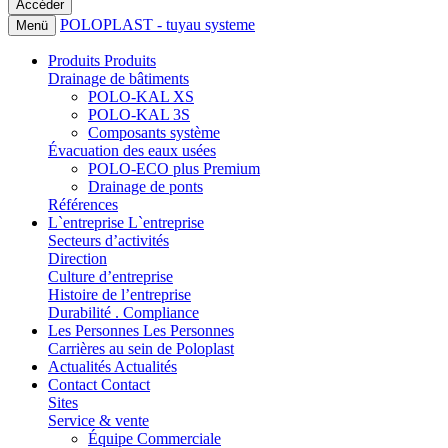
POLOPLAST - tuyau systeme
Menü
Produits
Produits
Drainage de bâtiments
POLO-KAL XS
POLO-KAL 3S
Composants système
Évacuation des eaux usées
POLO-ECO plus Premium
Drainage de ponts
Références
L`entreprise
L`entreprise
Secteurs d’activités
Direction
Culture d’entreprise
Histoire de l’entreprise
Durabilité . Compliance
Les Personnes
Les Personnes
Carrières au sein de Poloplast
Actualités
Actualités
Contact
Contact
Sites
Service & vente
Équipe Commerciale