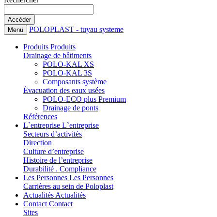
POLOPLAST - tuyau systeme
Menü
Produits
Produits
Drainage de bâtiments
POLO-KAL XS
POLO-KAL 3S
Composants système
Évacuation des eaux usées
POLO-ECO plus Premium
Drainage de ponts
Références
L`entreprise
L`entreprise
Secteurs d’activités
Direction
Culture d’entreprise
Histoire de l’entreprise
Durabilité . Compliance
Les Personnes
Les Personnes
Carrières au sein de Poloplast
Actualités
Actualités
Contact
Contact
Sites