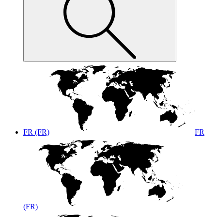
FR (FR)
FR
(FR)