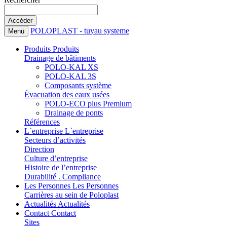
POLOPLAST - tuyau systeme
Menü
Produits
Produits
Drainage de bâtiments
POLO-KAL XS
POLO-KAL 3S
Composants système
Évacuation des eaux usées
POLO-ECO plus Premium
Drainage de ponts
Références
L`entreprise
L`entreprise
Secteurs d’activités
Direction
Culture d’entreprise
Histoire de l’entreprise
Durabilité . Compliance
Les Personnes
Les Personnes
Carrières au sein de Poloplast
Actualités
Actualités
Contact
Contact
Sites