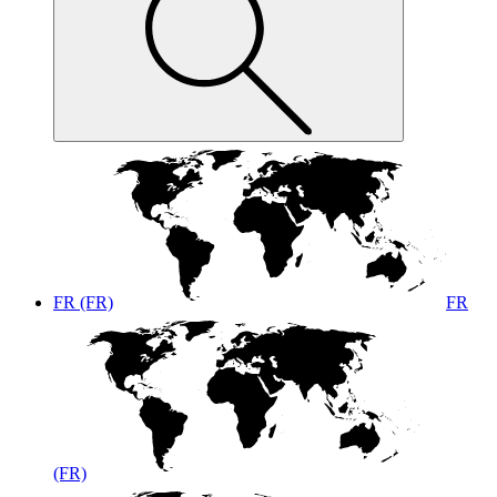
FR (FR)
FR
(FR)