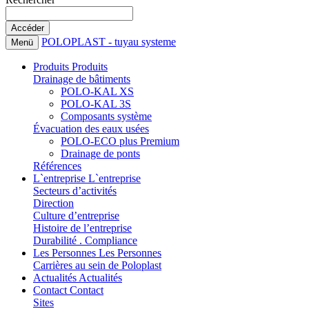
POLOPLAST - tuyau systeme
Menü
Produits
Produits
Drainage de bâtiments
POLO-KAL XS
POLO-KAL 3S
Composants système
Évacuation des eaux usées
POLO-ECO plus Premium
Drainage de ponts
Références
L`entreprise
L`entreprise
Secteurs d’activités
Direction
Culture d’entreprise
Histoire de l’entreprise
Durabilité . Compliance
Les Personnes
Les Personnes
Carrières au sein de Poloplast
Actualités
Actualités
Contact
Contact
Sites