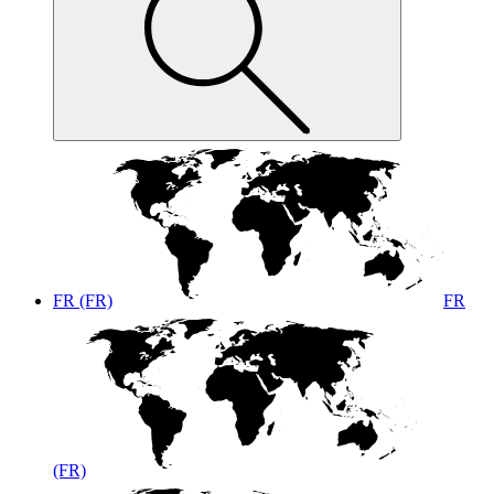
FR (FR)
FR
(FR)