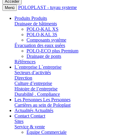
POLOPLAST - tuyau systeme
Menü
Produits
Produits
Drainage de bâtiments
POLO-KAL XS
POLO-KAL 3S
Composants système
Évacuation des eaux usées
POLO-ECO plus Premium
Drainage de ponts
Références
L`entreprise
L`entreprise
Secteurs d’activités
Direction
Culture d’entreprise
Histoire de l’entreprise
Durabilité . Compliance
Les Personnes
Les Personnes
Carrières au sein de Poloplast
Actualités
Actualités
Contact
Contact
Sites
Service & vente
Équipe Commerciale