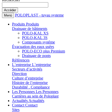
POLOPLAST - tuyau systeme
Menü
Produits
Produits
Drainage de bâtiments
POLO-KAL XS
POLO-KAL 3S
Composants système
Évacuation des eaux usées
POLO-ECO plus Premium
Drainage de ponts
Références
L`entreprise
L`entreprise
Secteurs d’activités
Direction
Culture d’entreprise
Histoire de l’entreprise
Durabilité . Compliance
Les Personnes
Les Personnes
Carrières au sein de Poloplast
Actualités
Actualités
Contact
Contact
Sites