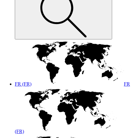
FR (FR)
FR
(FR)